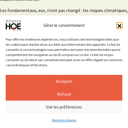
Les fondamentaux, eux, n’ont pas changé : les risques climatiques,
les tensions sur les ressources, les enjeux énergétiques et les
attentes sociétales façonnent durablement la valeur des actifs.
Gérer le consentement
La durabilité n’est donc ni un luxe ni un discours moral ; elle est un
facteur de souveraineté économique, de stabilité financière et de
Pour offrir les meilleures expériences, nous utilisons des technologies telles que
création de valeur à long terme.
les cookies pour stocker et/ou accéder aux informations des appareils. Le fait de
consentir à ces technologies nous permettra de traiter des données telles que le
comportement de navigation ou les ID uniques sur ce site. Le fait de ne pas
Dans ce contexte, la confiance devient centrale — confiance dans
consentir ou de retirer son consentement peut avoir un effet négatif sur certaines
les méthodes, dans les données, dans la capacité à démontrer la
caractéristiques et fonctions.
performance réelle. C’est précisément là que la certification et la
tierce partie indépendante jouent un rôle stratégique pour
Accepter
sécuriser les décisions d’investissement et orienter le capital vers
les actifs les plus résilients.
Refuser
Un cadre européen en évolution, mais une
Voir les préférences
ambition maintenue
Andrei Gurin – DG FISMA, Commission européenne
Mentions légales