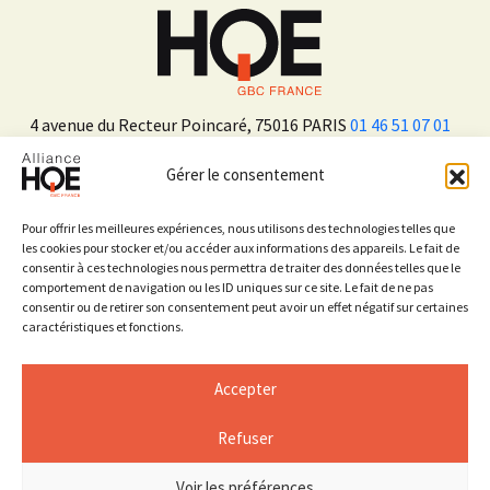
4 avenue du Recteur Poincaré, 75016 PARIS
01 46 51 07 01
Gérer le consentement
ADHÉRER
Pour offrir les meilleures expériences, nous utilisons des technologies telles que
les cookies pour stocker et/ou accéder aux informations des appareils. Le fait de
consentir à ces technologies nous permettra de traiter des données telles que le
Sur les réseaux sociaux
comportement de navigation ou les ID uniques sur ce site. Le fait de ne pas
consentir ou de retirer son consentement peut avoir un effet négatif sur certaines
caractéristiques et fonctions.
Accepter
Refuser
Mentions légales
Espace Presse
Voir les préférences