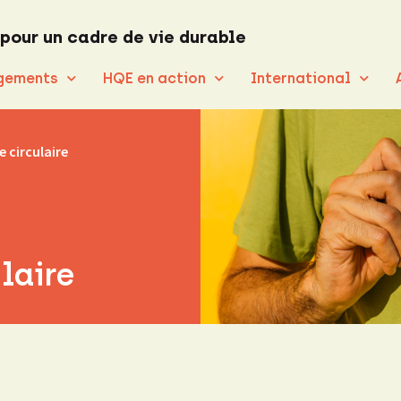
 pour un cadre de vie durable
gements
HQE en action
International
 circulaire
laire