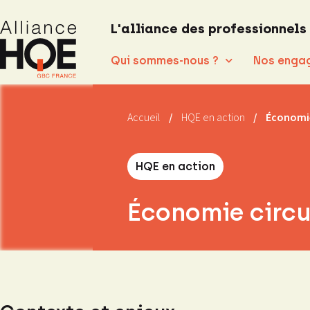
L'alliance des professionnels
Qui sommes-nous ?
Nos enga
Accueil
/
HQE en action
/
Économie
HQE en action
Économie circu