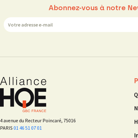
Abonnez-vous à notre Ne
P
Q
N
4 avenue du Recteur Poincaré, 75016
H
PARIS
01 46 51 07 01
I