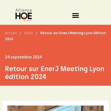
Accueil
/
Actus
/
Retour sur EnerJ Meeting Lyon édition
2024
24 septembre 2024
Retour sur EnerJ Meeting Lyon
édition 2024