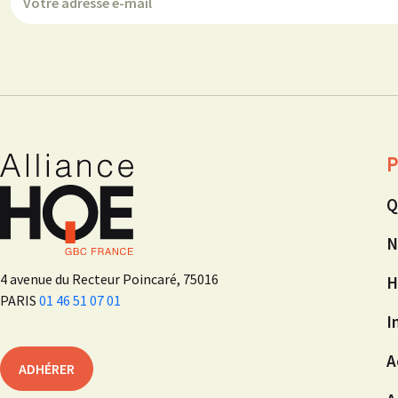
P
Q
N
4 avenue du Recteur Poincaré, 75016
H
PARIS
01 46 51 07 01
I
A
ADHÉRER