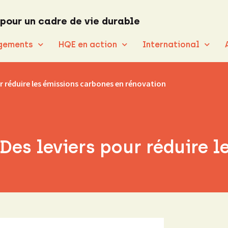
 pour un cadre de vie durable
gements
HQE en action
International
ur réduire les émissions carbones en rénovation
Des leviers pour réduire l