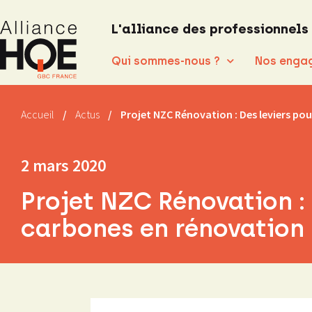
L'alliance des professionnels
Qui sommes-nous ?
Nos enga
Accueil
/
Actus
/
Projet NZC Rénovation : Des leviers po
2 mars 2020
Projet NZC Rénovation : 
carbones en rénovation