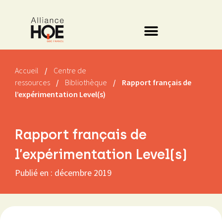
Accueil
/
Centre de
ressources
/
Bibliothèque
/
Rapport français de
l’expérimentation Level(s)
Rapport français de
l’expérimentation Level(s)
Publié en :
décembre 2019