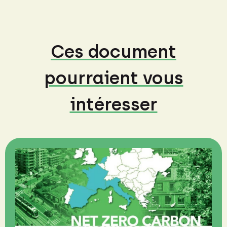
Ces document
pourraient vous
intéresser
N
R
S