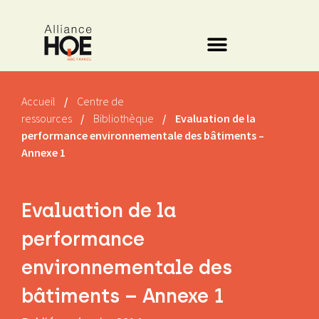
Accueil
/
Centre de
ressources
/
Bibliothèque
/
Evaluation de la
performance environnementale des bâtiments –
Annexe 1
Evaluation de la
performance
environnementale des
bâtiments – Annexe 1