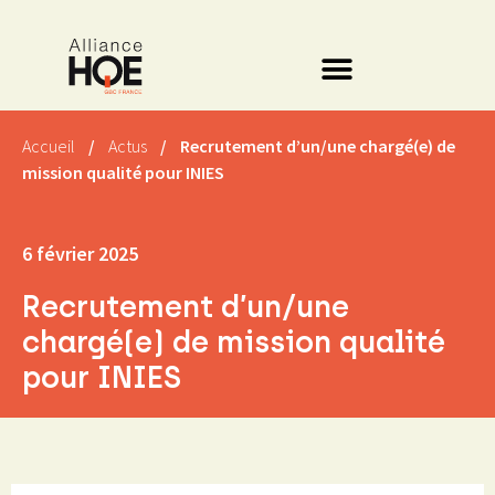
Accueil
/
Actus
/
Recrutement d’un/une chargé(e) de
mission qualité pour INIES
6 février 2025
Recrutement d’un/une
chargé(e) de mission qualité
pour INIES