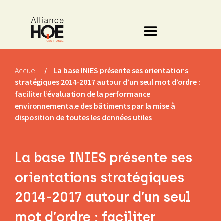
Accueil
/
La base INIES présente ses orientations
stratégiques 2014-2017 autour d’un seul mot d’ordre :
faciliter l’évaluation de la performance
environnementale des bâtiments par la mise à
disposition de toutes les données utiles
La base INIES présente ses
orientations stratégiques
2014-2017 autour d’un seul
mot d’ordre : faciliter