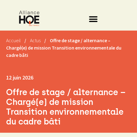
Accueil
/
Actus
/
Offre de stage / alternance –
Chargé(e) de mission Transition environnementale du
cadre bâti
12 juin 2026
Offre de stage / alternance –
Chargé(e) de mission
Transition environnementale
du cadre bâti