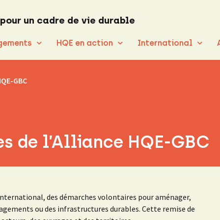
 pour un cadre de vie durable
gements
HQE en action
International
 HQE-GBC
es de l’Alliance HQE-GBC
l’international, des démarches volontaires pour aménager,
nagements ou des infrastructures durables. Cette remise de