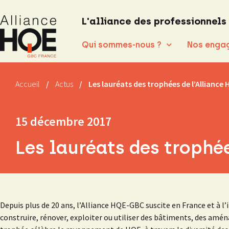
L'alliance des professionnels
Qui sommes-nous ?
Nos enga
Accueil
/
Actus
/
Les lauréats des trophées de l’Alliance
15 décembre 2017
Les lauréats des trophé
Depuis plus de 20 ans, l’Alliance HQE-GBC suscite en France et à 
construire, rénover, exploiter ou utiliser des bâtiments, des amé