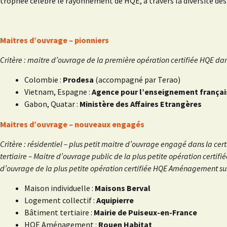
trophée célèbre le rayonnement de HQE, à travers la diversité des 
Maitres d’ouvrage – pionniers
Critère : maitre d’ouvrage de la première opération certifiée HQE da
Colombie :
Prodesa
(accompagné par Terao)
Vietnam, Espagne :
Agence pour l’enseignement français
Gabon, Quatar :
Ministère des Affaires Etrangères
Maitres d’ouvrage – nouveaux engagés
Critère : résidentiel – plus petit maitre d’ouvrage engagé dans la ce
tertiaire – Maitre d’ouvrage public de la plus petite opération cert
d’ouvrage de la plus petite opération certifiée HQE Aménagement su
Maison individuelle :
Maisons Berval
Logement collectif :
Aquipierre
Bâtiment tertiaire :
Mairie de Puiseux-en-France
HQE Aménagement :
Rouen Habitat