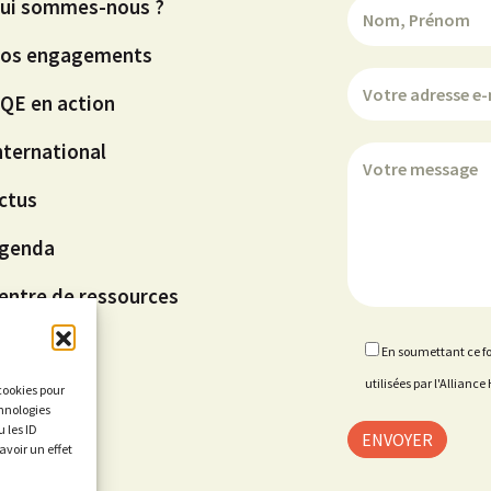
ui sommes-nous ?
os engagements
QE en action
nternational
ctus
genda
entre de ressources
En soumettant ce fo
utilisées par l'Allian
 cookies pour
chnologies
 les ID
avoir un effet