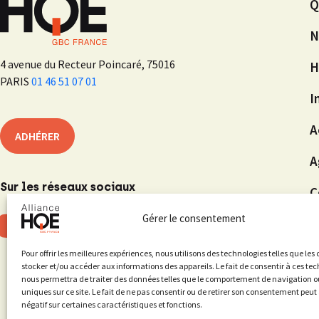
Q
N
4 avenue du Recteur Poincaré, 75016
H
PARIS
01 46 51 07 01
I
A
ADHÉRER
A
Sur les réseaux sociaux
C
Gérer le consentement
Pour offrir les meilleures expériences, nous utilisons des technologies telles que les
stocker et/ou accéder aux informations des appareils. Le fait de consentir à ces te
nous permettra de traiter des données telles que le comportement de navigation ou
uniques sur ce site. Le fait de ne pas consentir ou de retirer son consentement peut 
négatif sur certaines caractéristiques et fonctions.