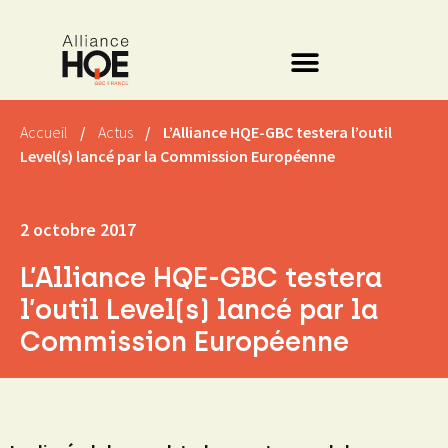
Accueil
/
Actus
/
L’Alliance HQE-GBC testera l’outil
Level(s) lancé par la Commission Européenne
2 octobre 2017
L’Alliance HQE-GBC testera
l’outil Level(s) lancé par la
Commission Européenne