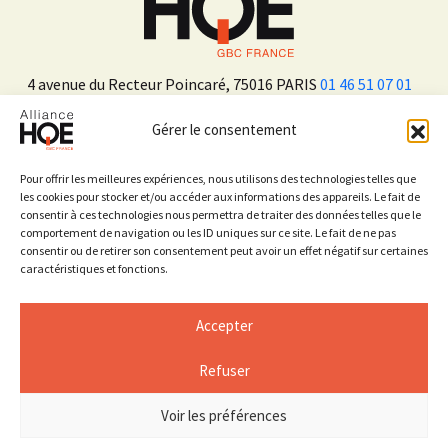
4 avenue du Recteur Poincaré, 75016 PARIS
01 46 51 07 01
Gérer le consentement
ADHÉRER
Pour offrir les meilleures expériences, nous utilisons des technologies telles que
les cookies pour stocker et/ou accéder aux informations des appareils. Le fait de
consentir à ces technologies nous permettra de traiter des données telles que le
Sur les réseaux sociaux
comportement de navigation ou les ID uniques sur ce site. Le fait de ne pas
consentir ou de retirer son consentement peut avoir un effet négatif sur certaines
caractéristiques et fonctions.
Accepter
Refuser
Mentions légales
Espace Presse
Voir les préférences
© 2026 ALLIANCE HQE