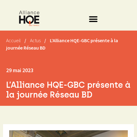
Accueil
/
Actus
/
L’Alliance HQE-GBC présente à la
journée Réseau BD
29 mai 2023
L’Alliance HQE-GBC présente à
la journée Réseau BD