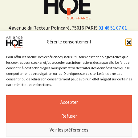
4 avenue du Recteur Poincaré, 75016 PARIS
01 46 51 07 01
Gérer le consentement
ADHÉRER
Pour offrir les meilleures expériences, nous utilisons des technologies telles que
les cookies pour stocker et/ou accéder aux informations des appareils. Le fait de
consentir à ces technologies nous permettra de traiter des données telles que le
Sur les réseaux sociaux
comportement de navigation ou les ID uniques sur ce site. Le fait de ne pas
consentir ou de retirer son consentement peut avoir un effet négatif sur certaines
caractéristiques et fonctions.
Accepter
Refuser
Mentions légales
Espace Presse
Voir les préférences
© 2026 ALLIANCE HQE