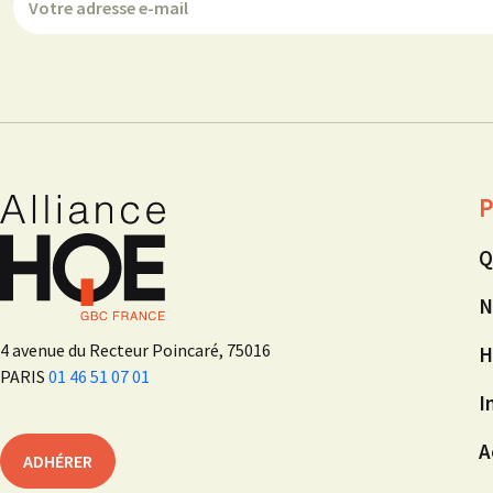
P
Q
N
4 avenue du Recteur Poincaré, 75016
H
PARIS
01 46 51 07 01
I
A
ADHÉRER