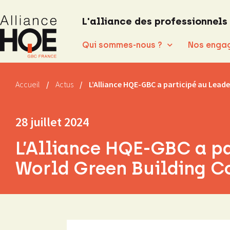
L'alliance des professionnels
Qui sommes-nous ?
Nos enga
Accueil
/
Actus
/
L’Alliance HQE-GBC a participé au Lead
28 juillet 2024
L’Alliance HQE-GBC a p
World Green Building C