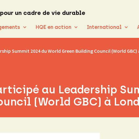
 pour un cadre de vie durable
gements
HQE en action
International
ership Summit 2024 du World Green Building Council (World GBC)
articipé au Leadership Su
ouncil (World GBC) à Lond