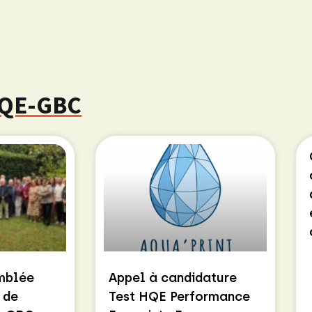
 HQE-GBC
emblée
Appel à candidature
 de
Test HQE Performance