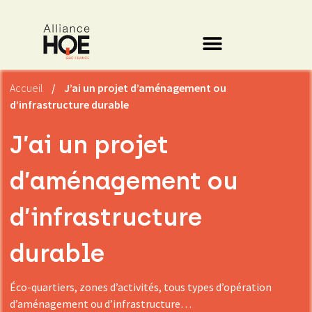
Accueil
/
J’ai un projet d’aménagement ou
d’infrastructure durable
J’ai un projet
d’aménagement ou
d’infrastructure
durable
Éco-quartiers, zones d’activités, tous types d’opération
d’aménagement ou d’infrastructure…