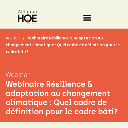
Accueil
/
Webinaire Résilience & adaptation au
changement climatique : Quel cadre de définition pour le
cadre bâti?
Webinar
Webinaire Résilience &
adaptation au changement
climatique : Quel cadre de
définition pour le cadre bâti?