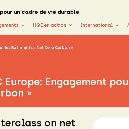
 pour un cadre de vie durable
gements
HQE en action
International
r les Bâtiments « Net Zero Carbon »
 Europe: Engagement pour
arbon »
erclass on net