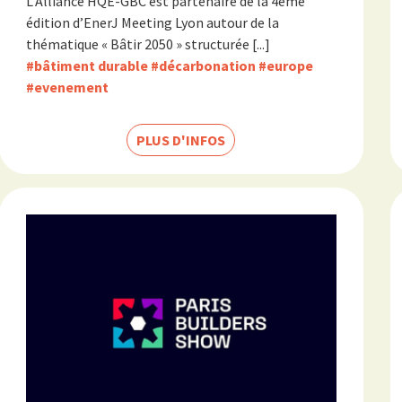
L’Alliance HQE-GBC est partenaire de la 4ème
édition d’EnerJ Meeting Lyon autour de la
thématique « Bâtir 2050 » structurée [...]
#bâtiment durable
#décarbonation
#europe
#evenement
PLUS D'INFOS