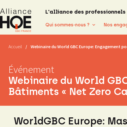
L'alliance des professionnels
Qui sommes-nous ?
Nos enga
Accueil
/
Webinaire du World GBC Europe: Engagement pou
Événement
Webinaire du World GBC
Bâtiments « Net Zero C
WorldGBC Europe: Mast