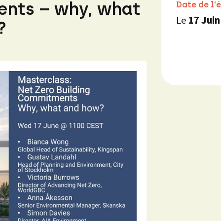
ents – why, what
Date de l'
Le
17 Juin
?