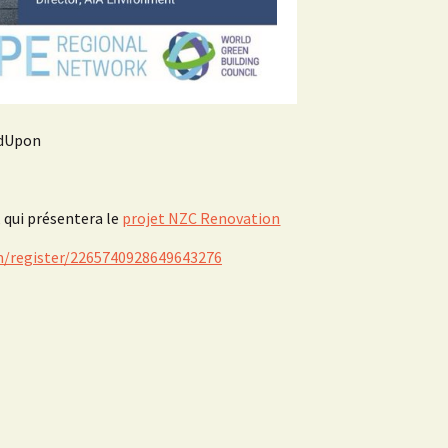
ldUpon
 qui présentera le
projet NZC Renovation
m/register/2265740928649643276