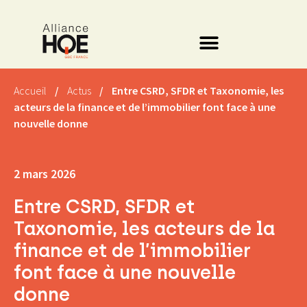
Accueil
/
Actus
/
Entre CSRD, SFDR et Taxonomie, les
acteurs de la finance et de l’immobilier font face à une
nouvelle donne
2 mars 2026
Entre CSRD, SFDR et
Taxonomie, les acteurs de la
finance et de l’immobilier
font face à une nouvelle
donne