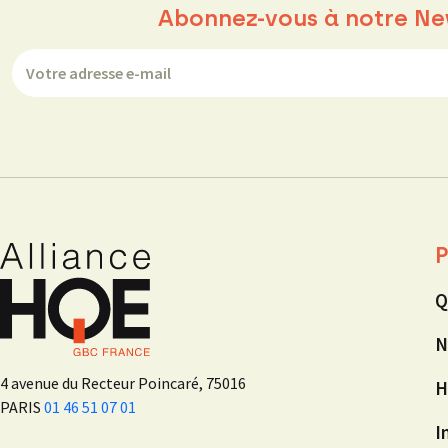
Abonnez-vous à notre Ne
P
Q
N
4 avenue du Recteur Poincaré, 75016
H
PARIS
01 46 51 07 01
I