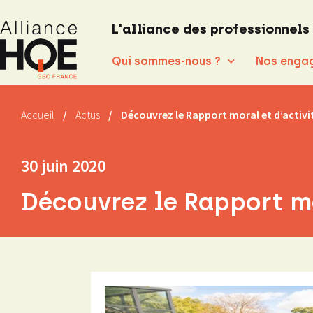
L'alliance des professionnels
Qui sommes-nous ?
Nos enga
Accueil
/
Actus
/
Découvrez le Rapport moral et d’activi
30 juin 2020
Découvrez le Rapport mo