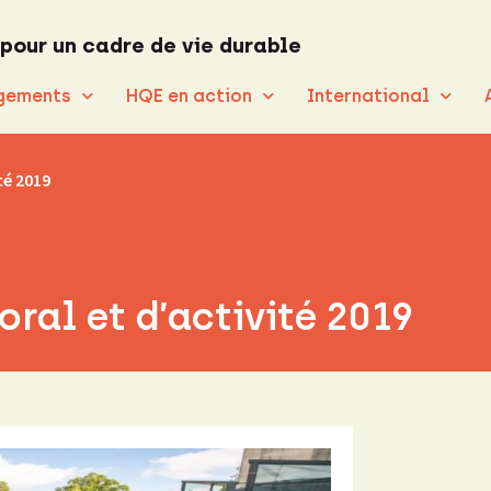
 pour un cadre de vie durable
gements
HQE en action
International
té 2019
ral et d’activité 2019