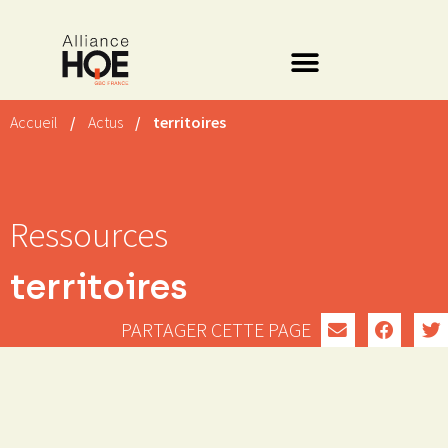
Accueil
/
Actus
/
territoires
Ressources
territoires
PARTAGER CETTE PAGE