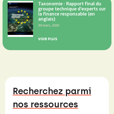
Taxonomie : Rapport final du
groupe technique d’experts sur
la finance responsable (en
anglais)
30 mars, 2020
VOIR PLUS
Recherchez parmi
nos ressources