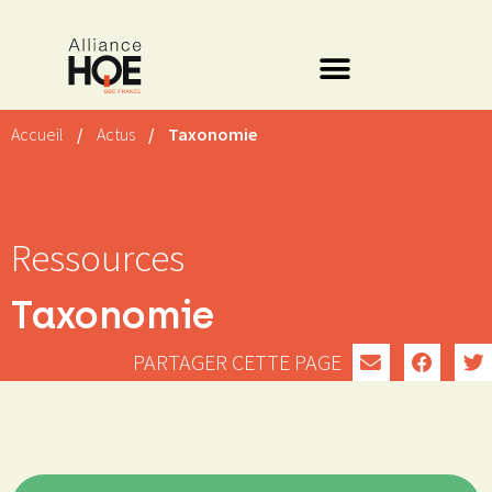
Accueil
/
Actus
/
Taxonomie
Ressources
Taxonomie
PARTAGER CETTE PAGE