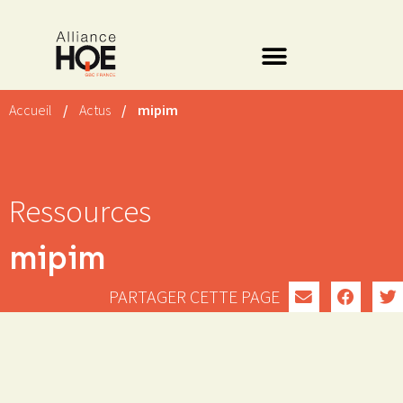
Accueil
/
Actus
/
mipim
Ressources
mipim
PARTAGER CETTE PAGE