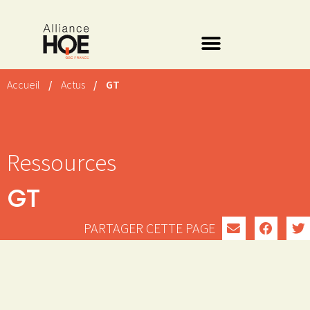
Accueil
/
Actus
/
GT
Ressources
GT
PARTAGER CETTE PAGE