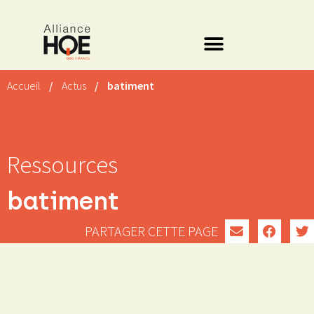
Accueil
/
Actus
/
batiment
Ressources
batiment
PARTAGER CETTE PAGE