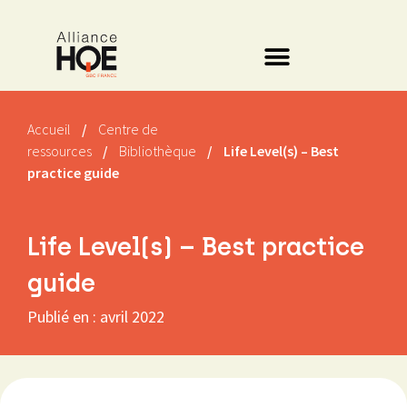
Accueil
/
Centre de
ressources
/
Bibliothèque
/
Life Level(s) – Best
practice guide
Life Level(s) – Best practice
guide
Publié en :
avril 2022