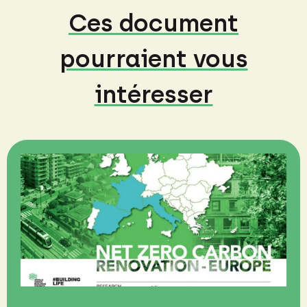
Ces document
pourraient vous
intéresser
N
R
S
R
S