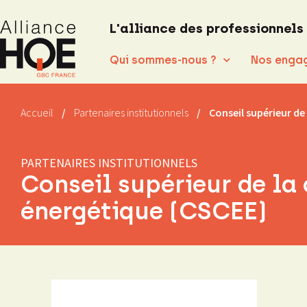
L'alliance des professionnels
Qui sommes-nous ?
Nos enga
Accueil
/
Partenaires institutionnels
/
Conseil supérieur de
PARTENAIRES INSTITUTIONNELS
Conseil supérieur de la 
énergétique (CSCEE)