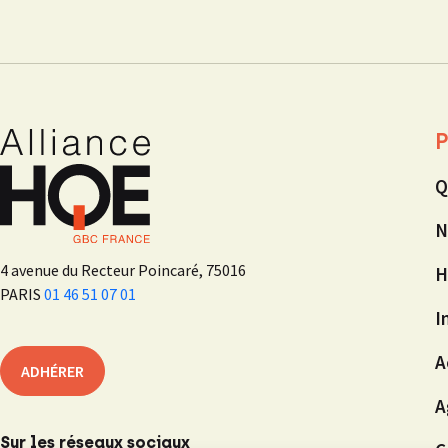
P
Q
N
4 avenue du Recteur Poincaré, 75016
H
PARIS
01 46 51 07 01
I
A
ADHÉRER
A
Sur les réseaux sociaux