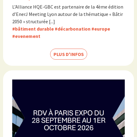
L’Alliance HQE-GBC est partenaire de la 4ème édition
d’EnerJ Meeting Lyon autour de la thématique « Bâtir
2050 » structurée [...]
#bâtiment durable
#décarbonation
#europe
#evenement
PLUS D'INFOS