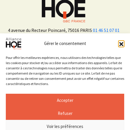
4 avenue du Recteur Poincaré, 75016 PARIS
01 46 51 07 01
Gérer le consentement
ADHÉRER
Pour offrir les meilleures expériences, nous utilisons des technologies telles que
les cookies pour stocker et/ou accéder aux informations des appareils. Le fait de
consentir à ces technologies nous permettra de traiter des données telles que le
Sur les réseaux sociaux
comportement de navigation ou les ID uniques sur ce site. Le fait de ne pas
consentir ou de retirer son consentement peut avoir un effet négatif sur certaines
caractéristiques et fonctions.
Accepter
Refuser
Mentions légales
Espace Presse
Voir les préférences