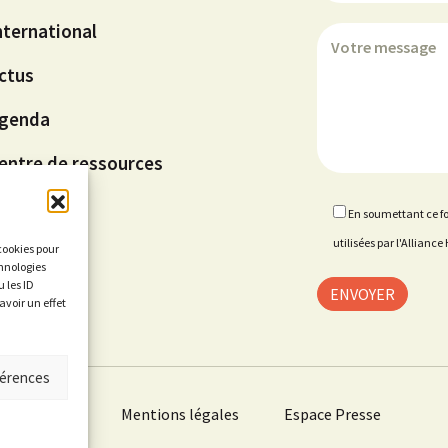
nternational
ctus
genda
entre de ressources
En soumettant ce fo
utilisées par l'Allian
 cookies pour
chnologies
 les ID
avoir un effet
férences
LIANCE HQE
Mentions légales
Espace Presse