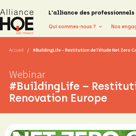
L'alliance des professionnels
Qui sommes-nous ?
Nos enga
Accueil
/
#BuildingLife – Restitution de l’étude Net Zero
Webinar
#BuildingLife – Restitu
Renovation Europe