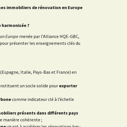
s immobiliers de rénovation en Europe
e harmonisée ?
ion Europe
menée par l’Alliance HQE-GBC,
pour présenter les enseignements clés du
(Espagne, Italie, Pays-Bas et France) en
onstituent un socle solide pour
exporter
arbone
comme indicateur clé à l’échelle
mobiliers présents dans différents pays
de manière cohérente ;
nne
visant à accélérer les rénovations bas-