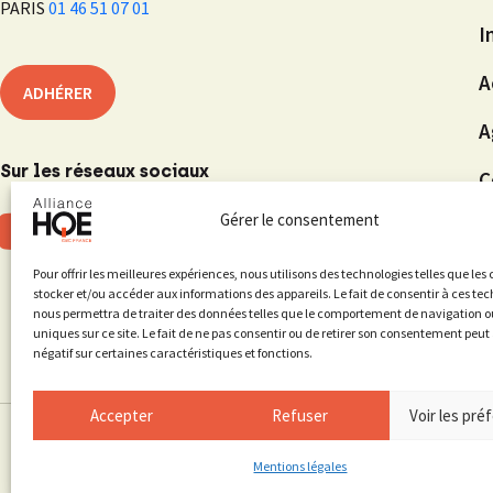
PARIS
01 46 51 07 01
I
A
ADHÉRER
A
Sur les réseaux sociaux
C
Gérer le consentement
Pour offrir les meilleures expériences, nous utilisons des technologies telles que les
stocker et/ou accéder aux informations des appareils. Le fait de consentir à ces te
nous permettra de traiter des données telles que le comportement de navigation ou
uniques sur ce site. Le fait de ne pas consentir ou de retirer son consentement peut 
négatif sur certaines caractéristiques et fonctions.
Accepter
Refuser
Voir les pré
© 2026 AL
Mentions légales