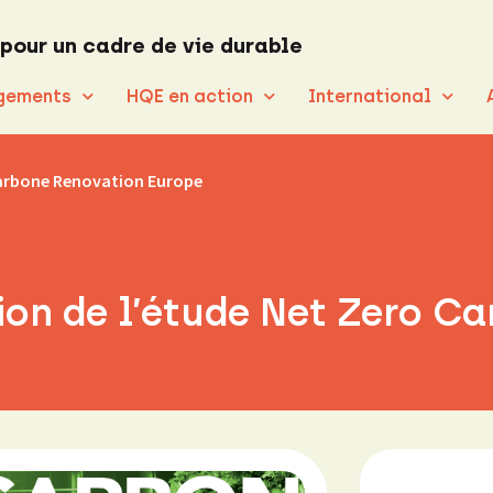
 pour un cadre de vie durable
gements
HQE en action
International
 Carbone Renovation Europe
tion de l’étude Net Zero C