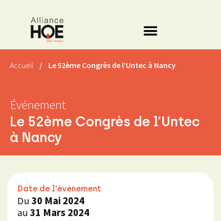
Accueil
/
Le 52ème Congrès de l’Untec à Nancy
Événement
Le 52ème Congrès de l’Untec
à Nancy
Date de l'événement
Du
30 Mai 2024
au
31 Mars 2024