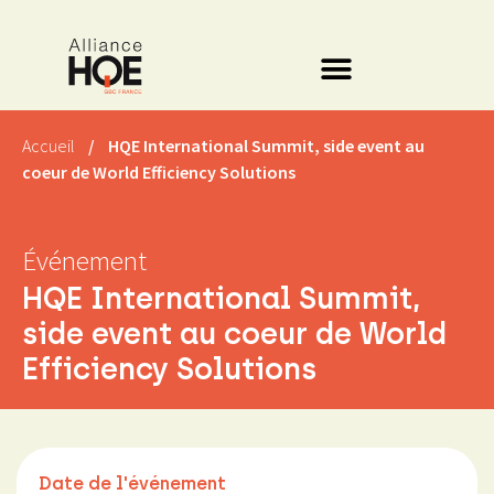
Accueil
/
HQE International Summit, side event au
coeur de World Efficiency Solutions
Événement
HQE International Summit,
side event au coeur de World
Efficiency Solutions
Date de l'événement