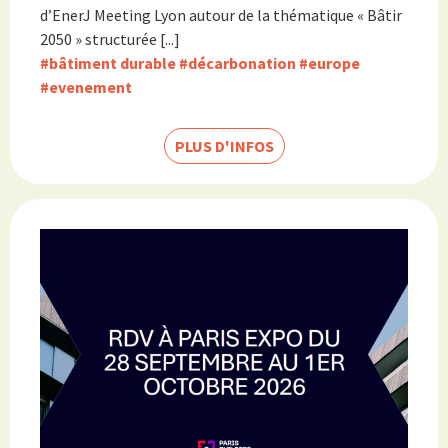
d’EnerJ Meeting Lyon autour de la thématique « Bâtir
2050 » structurée [...]
#bâtiment durable
#décarbonation
#europe
#evenement
PLUS D'INFOS