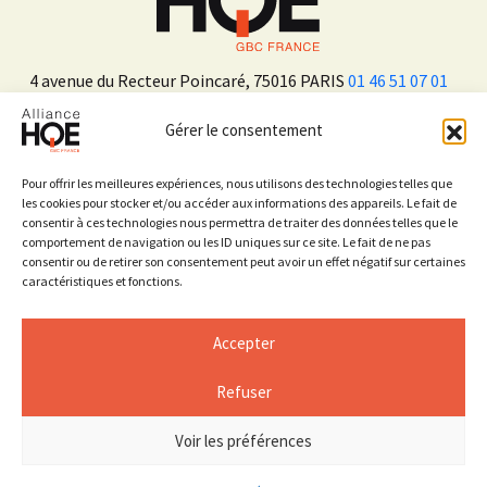
4 avenue du Recteur Poincaré, 75016 PARIS
01 46 51 07 01
Gérer le consentement
ADHÉRER
Pour offrir les meilleures expériences, nous utilisons des technologies telles que
les cookies pour stocker et/ou accéder aux informations des appareils. Le fait de
consentir à ces technologies nous permettra de traiter des données telles que le
Sur les réseaux sociaux
comportement de navigation ou les ID uniques sur ce site. Le fait de ne pas
consentir ou de retirer son consentement peut avoir un effet négatif sur certaines
caractéristiques et fonctions.
Accepter
Refuser
Mentions légales
Espace Presse
Voir les préférences
© 2026 ALLIANCE HQE