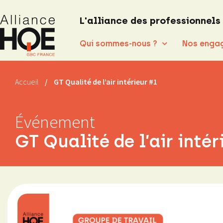
L'alliance des professionnels
Qui sommes-nous ?
Nos enga
Accueil
/
GT Qualité de l’air intérieur #1
Événement
GT Qualité de l’air intér