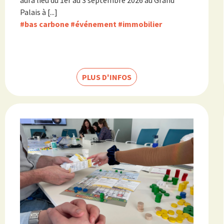
Palais à [...]
#bas carbone
#événement
#immobilier
PLUS D'INFOS