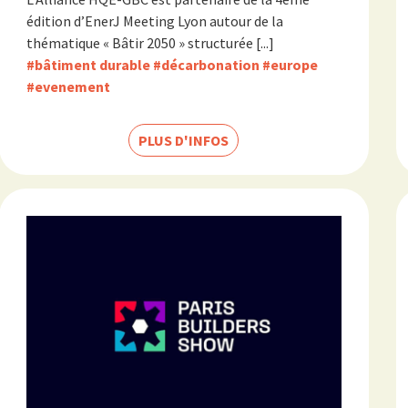
édition d’EnerJ Meeting Lyon autour de la
thématique « Bâtir 2050 » structurée [...]
#bâtiment durable
#décarbonation
#europe
#evenement
PLUS D'INFOS