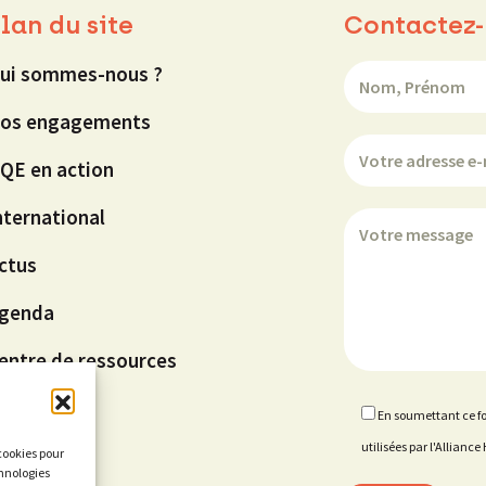
lan du site
Contactez-
ui sommes-nous ?
os engagements
QE en action
nternational
ctus
genda
entre de ressources
En soumettant ce fo
utilisées par l'Allian
 cookies pour
chnologies