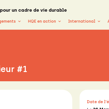
 pour un cadre de vie durable
gements
HQE en action
International
ieur #1
Date de l'