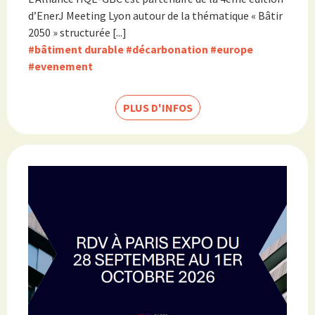
d’EnerJ Meeting Lyon autour de la thématique « Bâtir
2050 » structurée [...]
#bâtiment durable
#décarbonation
#europe
#evenement
PLUS D'INFOS