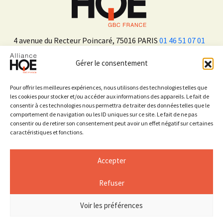
4 avenue du Recteur Poincaré, 75016 PARIS
01 46 51 07 01
Gérer le consentement
ADHÉRER
Pour offrir les meilleures expériences, nous utilisons des technologies telles que
les cookies pour stocker et/ou accéder aux informations des appareils. Le fait de
consentir à ces technologies nous permettra de traiter des données telles que le
Sur les réseaux sociaux
comportement de navigation ou les ID uniques sur ce site. Le fait de ne pas
consentir ou de retirer son consentement peut avoir un effet négatif sur certaines
caractéristiques et fonctions.
Accepter
Refuser
Mentions légales
Espace Presse
Voir les préférences
© 2026 ALLIANCE HQE