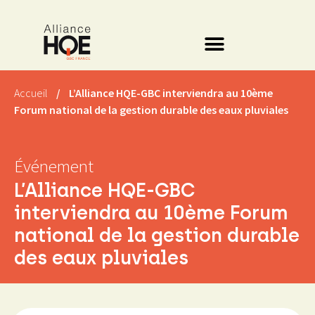
Accueil
/
L’Alliance HQE-GBC interviendra au 10ème
Forum national de la gestion durable des eaux pluviales
Événement
L’Alliance HQE-GBC
interviendra au 10ème Forum
national de la gestion durable
des eaux pluviales