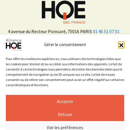
4 avenue du Recteur Poincaré, 75016 PARIS
01 46 51 07 01
Gérer le consentement
ADHÉRER
Pour offrir les meilleures expériences, nous utilisons des technologies telles que
les cookies pour stocker et/ou accéder aux informations des appareils. Le fait de
consentir à ces technologies nous permettra de traiter des données telles que le
Sur les réseaux sociaux
comportement de navigation ou les ID uniques sur ce site. Le fait de ne pas
consentir ou de retirer son consentement peut avoir un effet négatif sur certaines
caractéristiques et fonctions.
Accepter
Refuser
Mentions légales
Espace Presse
Voir les préférences