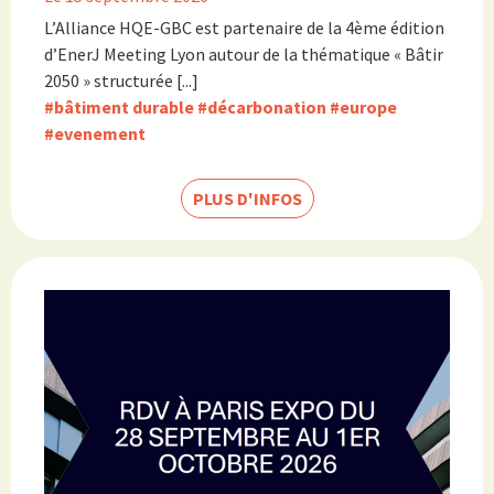
L’Alliance HQE-GBC est partenaire de la 4ème édition
d’EnerJ Meeting Lyon autour de la thématique « Bâtir
2050 » structurée [...]
#bâtiment durable
#décarbonation
#europe
#evenement
PLUS D'INFOS