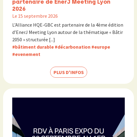
partenaire de EnerJ Meeting Lyon
2026
Le 15 septembre 2026
L’Alliance HQE-GBC est partenaire de la 4ème édition
d’EnerJ Meeting Lyon autour de la thématique « Bâtir
2050 » structurée [...]
#bâtiment durable
#décarbonation
#europe
#evenement
PLUS D'INFOS