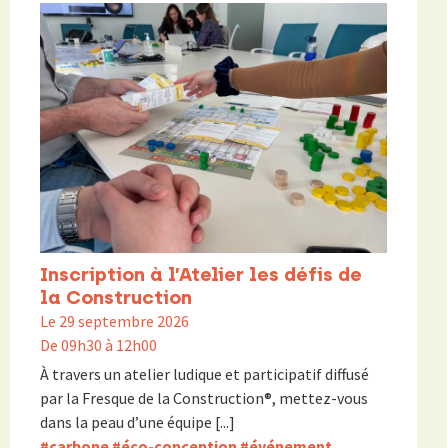
Inscription à l’Atelier les défis de
la Construction
Le 29 septembre 2026
De 09h30 à 12h00
À travers un atelier ludique et participatif diffusé
par la Fresque de la Construction®, mettez-vous
dans la peau d’une équipe [...]
#carbone
#éco-conception
#événement