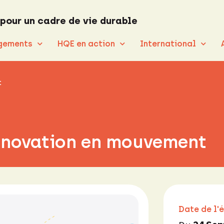
 pour un cadre de vie durable
gements
HQE en action
International
t
nnovation en mouvement
Date de l'