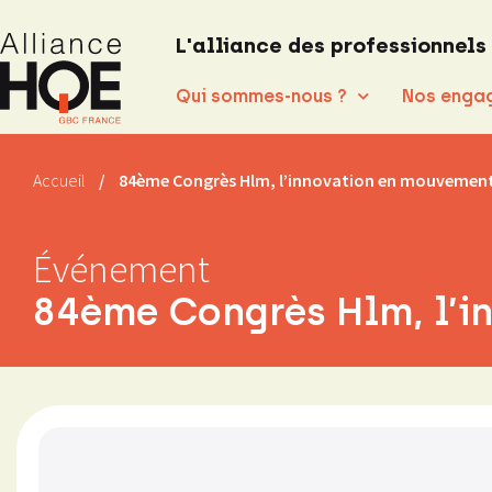
L'alliance des professionnels
Qui sommes-nous ?
Nos enga
Accueil
/
84ème Congrès Hlm, l’innovation en mouvemen
Événement
84ème Congrès Hlm, l’i