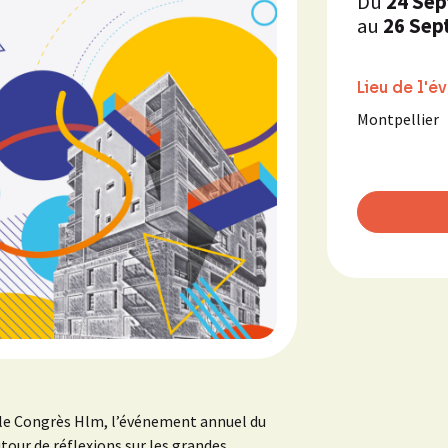
Du
24 Se
au
26 Sep
Lieu de l'
Montpellier
le Congrès Hlm, l’événement annuel du
our de réflexions sur les grandes