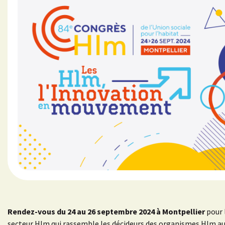
Rendez-vous du 24 au 26 septembre 2024 à Montpellier
pour 
secteur Hlm qui rassemble les décideurs des organismes Hlm aut