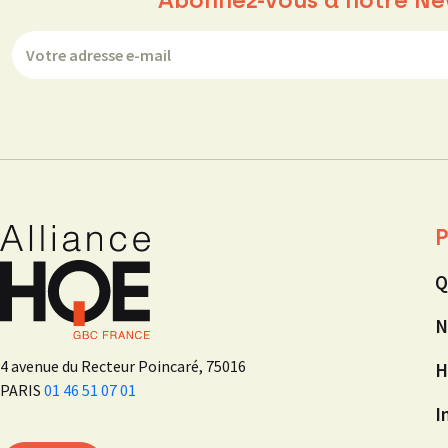
P
Q
N
4 avenue du Recteur Poincaré, 75016
H
PARIS
01 46 51 07 01
I