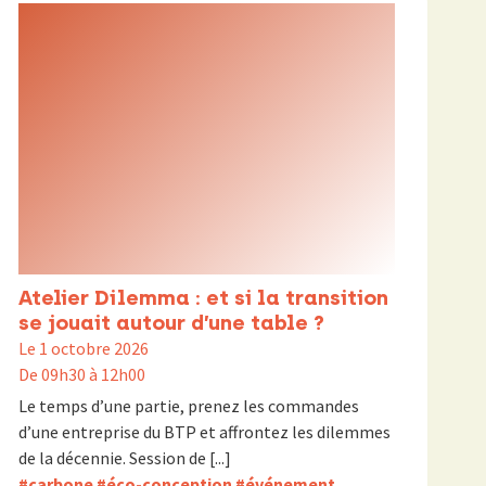
Atelier Dilemma : et si la transition
se jouait autour d’une table ?
Le 1 octobre 2026
De 09h30 à 12h00
Le temps d’une partie, prenez les commandes
d’une entreprise du BTP et affrontez les dilemmes
de la décennie. Session de [...]
#carbone
#éco-conception
#événement