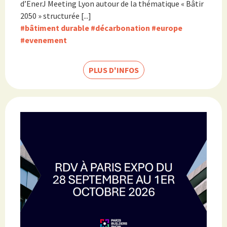
d’EnerJ Meeting Lyon autour de la thématique « Bâtir
2050 » structurée [...]
#bâtiment durable
#décarbonation
#europe
#evenement
PLUS D'INFOS