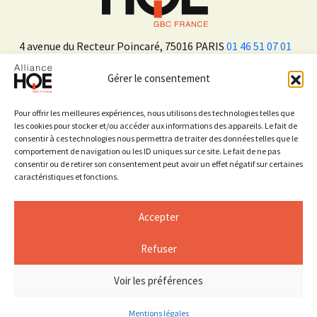
4 avenue du Recteur Poincaré, 75016 PARIS
01 46 51 07 01
Gérer le consentement
ADHÉRER
Pour offrir les meilleures expériences, nous utilisons des technologies telles que
les cookies pour stocker et/ou accéder aux informations des appareils. Le fait de
consentir à ces technologies nous permettra de traiter des données telles que le
Sur les réseaux sociaux
comportement de navigation ou les ID uniques sur ce site. Le fait de ne pas
consentir ou de retirer son consentement peut avoir un effet négatif sur certaines
caractéristiques et fonctions.
Accepter
Refuser
Mentions légales
Espace Presse
Voir les préférences
© 2026 ALLIANCE HQE
Mentions légales